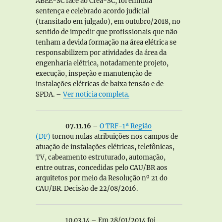
ABEE-SC face ao Crea-SC, foi emitida
sentença e celebrado acordo judicial
(transitado em julgado), em outubro/2018, no
sentido de impedir que profissionais que não
tenham a devida formação na área elétrica se
responsabilizem por atividades da área da
engenharia elétrica, notadamente projeto,
execução, inspeção e manutenção de
instalações elétricas de baixa tensão e de
SPDA. –
Ver notícia completa.
07.11.16
–
O TRF-1ª Região
(DF)
tornou nulas atribuições nos campos de
atuação de instalações elétricas, telefônicas,
TV, cabeamento estruturado, automação,
entre outras, concedidas pelo CAU/BR aos
arquitetos por meio da Resolução nº 21 do
CAU/BR. Decisão de 22/08/2016.
10.03.14 – Em 28/01/2014 foi