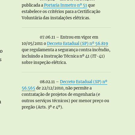
publicada a
Portaria Inmetro nº 51
que
estabelece os critérios para a Certificação
Voluntária das instalações elétricas.
07.06.11 – Entrou em vigor em
10/05/2011 o
Decreto Estadual (SP) nº 56.819
que regulamenta a segurança contra incêndio,
-o
incluindo a Instrução Técnica nº 41 (IT-41)
s
sobre inspeção elétrica.
o
08.02.11 –
Decreto Estadual (SP) nº
56.565
de 22/12/2010, não permite a
contratação de projetos de engenharia (e
outros serviços técnicos) por menor preço ou
m
pregão (Arts. 3º e 4º).