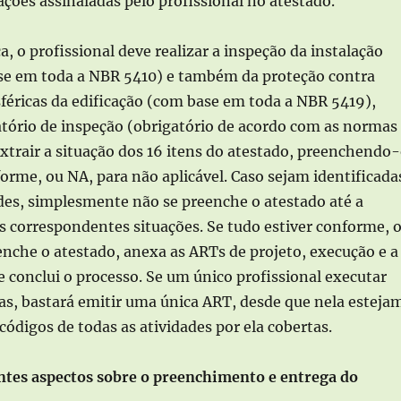
ções assinaladas pelo profissional no atestado.
a, o profissional deve realizar a inspeção da instalação
ase em toda a NBR 5410) e também da proteção contra
féricas da edificação (com base em toda a NBR 5419),
atório de inspeção (obrigatório de acordo com as normas
 extrair a situação dos 16 itens do atestado, preenchendo
orme, ou NA, para não aplicável. Caso sejam identificada
es, simplesmente não se preenche o atestado até a
s correspondentes situações. Se tudo estiver conforme, 
enche o atestado, anexa as ARTs de projeto, execução e a
e conclui o processo. Se um único profissional executar
as, bastará emitir uma única ART, desde que nela esteja
 códigos de todas as atividades por ela cobertas.
tes aspectos sobre o preenchimento e entrega do