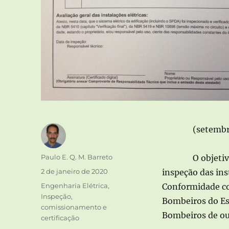
(setembr
Autor
Paulo E. Q. M. Barreto
O objetiv
Publicado
2 de janeiro de 2020
inspeção das ins
em
Categorias
Engenharia Elétrica
,
Conformidade co
Inspeção,
Bombeiros do Es
comissionamento e
Bombeiros de ou
certificação