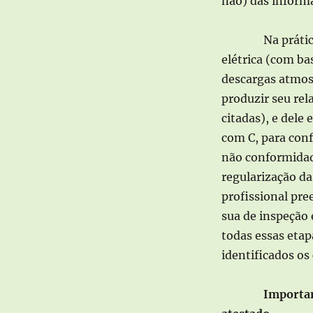
não) das informa
Na prátic
elétrica (com b
descargas atmos
produzir seu rel
citadas), e dele
com C, para conf
não conformidad
regularização da
profissional pre
sua de inspeção 
todas essas etap
identificados os
Importan