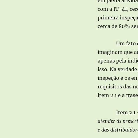
em plena ativid
com a IT-41, ce
primeira inspeçã
cerca de 80% ser
Um fato 
imaginam que ao
apenas pela indi
isso. Na verdade
inspeção e os en
requisitos das n
item 2.1 e a fras
Item 2.1
atender às presc
e das distribuidor