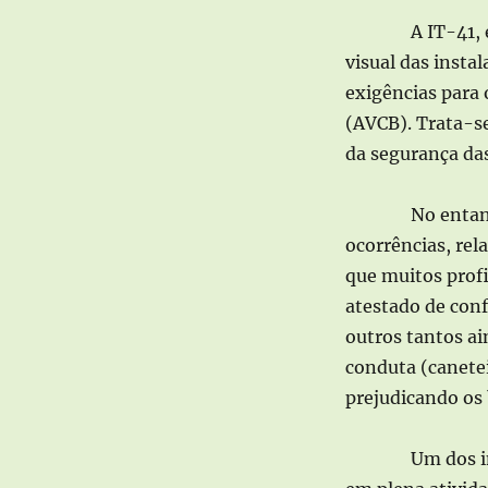
A IT-41, 
visual das instal
exigências para
(AVCB).
Trata-s
da segurança das
No entan
ocorrências, rel
que muitos prof
atestado de conf
outros tantos ai
conduta (canete
prejudicando os 
Um dos i