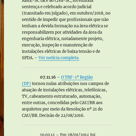
ABEE-SC face ao Crea-SC, foi emitida
sentença e celebrado acordo judicial
(transitado em julgado), em outubro/2018, no
sentido de impedir que profissionais que não
tenham a devida formação na área elétrica se
responsabilizem por atividades da área da
engenharia elétrica, notadamente projeto,
execução, inspeção e manutenção de
instalações elétricas de baixa tensão e de
SPDA. –
Ver notícia completa.
07.11.16
–
O TRF-1ª Região
(DF)
tornou nulas atribuições nos campos de
atuação de instalações elétricas, telefônicas,
TV, cabeamento estruturado, automação,
entre outras, concedidas pelo CAU/BR aos
arquitetos por meio da Resolução nº 21 do
CAU/BR. Decisão de 22/08/2016.
10.03.14 – Em 28/01/2014 foi