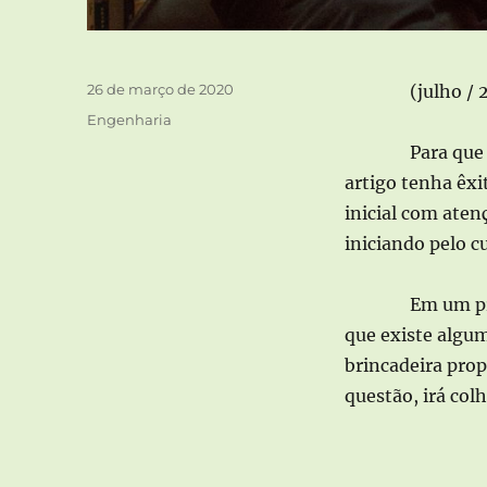
Publicado
26 de março de 2020
(julho / 
em
Categorias
Engenharia
Para que
artigo tenha êxi
inicial com aten
iniciando pelo c
Em um pr
que existe algum
brincadeira pro
questão, irá col