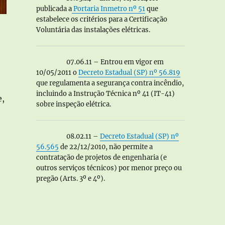
publicada a
Portaria Inmetro nº 51
que
estabelece os critérios para a Certificação
Voluntária das instalações elétricas.
07.06.11 – Entrou em vigor em
10/05/2011 o
Decreto Estadual (SP) nº 56.819
que regulamenta a segurança contra incêndio,
incluindo a Instrução Técnica nº 41 (IT-41)
e,
sobre inspeção elétrica.
08.02.11 –
Decreto Estadual (SP) nº
56.565
de 22/12/2010, não permite a
contratação de projetos de engenharia (e
outros serviços técnicos) por menor preço ou
pregão (Arts. 3º e 4º).
“O quanto conhecemos?”