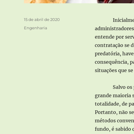
Publicado
15 de abril de 2020
Inicialm
em
Categorias
Engenharia
administradores 
entende por serv
contratação se d
predatória, haver
consequência, pa
situações que se
Salvo os
grande maioria s
totalidade, de p
Portanto, não s
métodos convenci
fundo, é sabido 