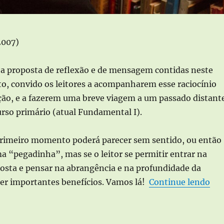
2007)
 a proposta de reflexão e de mensagem contidas neste
to, convido os leitores a acompanharem esse raciocínio
ção, e a fazerem uma breve viagem a um passado distant
urso primário (atual Fundamental I).
imeiro momento poderá parecer sem sentido, ou então
a “pegadinha”, mas se o leitor se permitir entrar na
posta e pensar na abrangência e na profundidade da
her importantes benefícios. Vamos lá!
Continue lendo