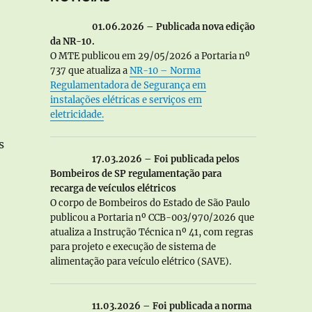
01.06.2026 – Publicada nova edição
da NR-10.
O MTE publicou em 29/05/2026 a Portaria nº
737 que atualiza a
NR-10 – Norma
Regulamentadora de Segurança em
instalações elétricas e serviços em
eletricidade.
s
17.03.2026 – Foi publicada pelos
Bombeiros de SP regulamentação para
recarga de veículos elétricos
O corpo de Bombeiros do Estado de São Paulo
publicou a Portaria nº CCB-003/970/2026 que
atualiza a Instrução Técnica nº 41, com regras
para projeto e execução de sistema de
alimentação para veículo elétrico (SAVE).
regão eletrônico e os serviços de engenharia”
11.03.2026 – Foi publicada a norma