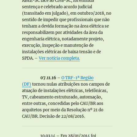
ABEE-SC face ao Crea-SC, foi emitida
sentença e celebrado acordo judicial
(transitado em julgado), em outubro/2018, no
sentido de impedir que profissionais que não
tenham a devida formação na área elétrica se
responsabilizem por atividades da área da
engenharia elétrica, notadamente projeto,
execução, inspeção e manutenção de
instalações elétricas de baixa tensão e de
SPDA. –
Ver notícia completa.
07.11.16
–
O TRF-1ª Região
(DF)
tornou nulas atribuições nos campos de
atuação de instalações elétricas, telefônicas,
TV, cabeamento estruturado, automação,
entre outras, concedidas pelo CAU/BR aos
arquitetos por meio da Resolução nº 21 do
CAU/BR. Decisão de 22/08/2016.
10.03.14 – Em 28/01/2014 foi