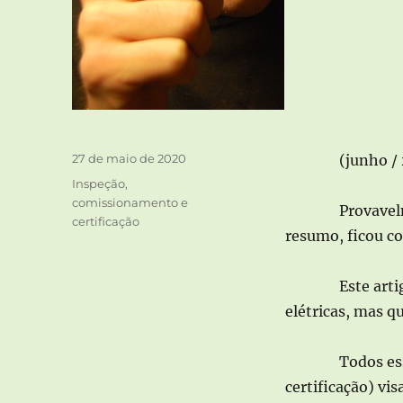
Publicado
27 de maio de 2020
(junho /
em
Categorias
Inspeção,
comissionamento e
Provavelm
certificação
resumo, ficou c
Este art
elétricas, mas q
Todos ess
certificação) vi