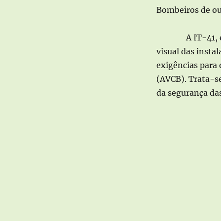
Bombeiros de ou
A IT-41, 
visual das instal
exigências para
(AVCB).
Trata-s
da segurança das