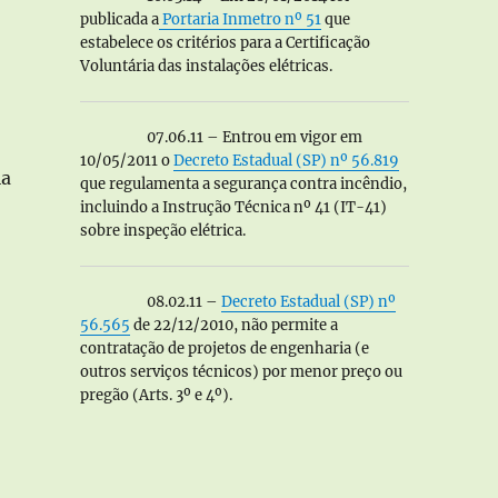
publicada a
Portaria Inmetro nº 51
que
estabelece os critérios para a Certificação
Voluntária das instalações elétricas.
07.06.11 – Entrou em vigor em
10/05/2011 o
Decreto Estadual (SP) nº 56.819
ia
que regulamenta a segurança contra incêndio,
o da IT-41”
incluindo a Instrução Técnica nº 41 (IT-41)
sobre inspeção elétrica.
08.02.11 –
Decreto Estadual (SP) nº
56.565
de 22/12/2010, não permite a
contratação de projetos de engenharia (e
outros serviços técnicos) por menor preço ou
pregão (Arts. 3º e 4º).