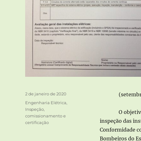
Publicado
2 de janeiro de 2020
(setembr
em
Categorias
Engenharia Elétrica
,
Inspeção,
O objetiv
comissionamento e
inspeção das ins
certificação
Conformidade co
Bombeiros do Es