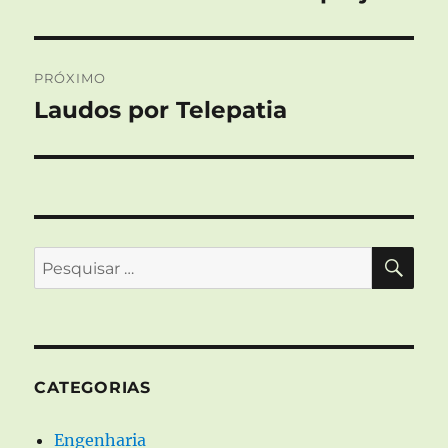
anterior:
Post
PRÓXIMO
Laudos por Telepatia
Próximo
post:
PES
Pesquisar
por:
CATEGORIAS
Engenharia