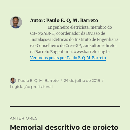
Autor:
Paulo E. Q. M. Barreto
Engenheiro eletricista, membro do
CB-03/ABNT, coordenador da Divisão de
Instalações Elétricas do Instituto de Engenharia,
ex-Conselheiro do Crea-SP, consultor e diretor
da Barreto Engenharia. www.barreto.eng.br
Ver todos posts por Paulo E. Q. M. Barreto
Autor
Publicado
Categorias
Paulo E. Q. M. Barreto
24 de julho de 2019
em
Legislação profissional
Navegação
ANTERIORES
de
Memorial descritivo de projeto
Post