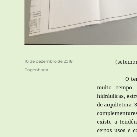
Publicado
10 de dezembro de 2018
(setembr
em
Categorias
Engenharia
O termo
muito tempo p
hidráulicas, est
de arquitetura. 
complementares?
existe a tendê
certos usos e c