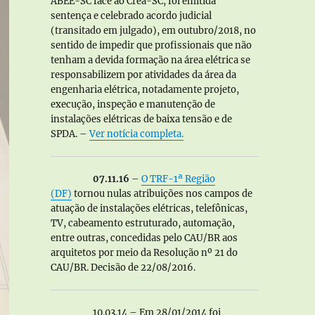
ABEE-SC face ao Crea-SC, foi emitida
sentença e celebrado acordo judicial
(transitado em julgado), em outubro/2018, no
sentido de impedir que profissionais que não
tenham a devida formação na área elétrica se
responsabilizem por atividades da área da
engenharia elétrica, notadamente projeto,
execução, inspeção e manutenção de
instalações elétricas de baixa tensão e de
SPDA. –
Ver notícia completa.
07.11.16
–
O TRF-1ª Região
(DF)
tornou nulas atribuições nos campos de
atuação de instalações elétricas, telefônicas,
TV, cabeamento estruturado, automação,
entre outras, concedidas pelo CAU/BR aos
arquitetos por meio da Resolução nº 21 do
CAU/BR. Decisão de 22/08/2016.
10.03.14 – Em 28/01/2014 foi