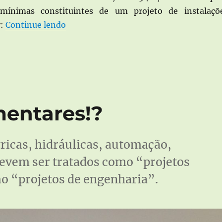
mínimas constituintes de um projeto de instalaçõ
“Memorial descritivo de projeto
r:
Continue lendo
mentares!?
tricas, hidráulicas, automação,
devem ser tratados como “projetos
 “projetos de engenharia”.