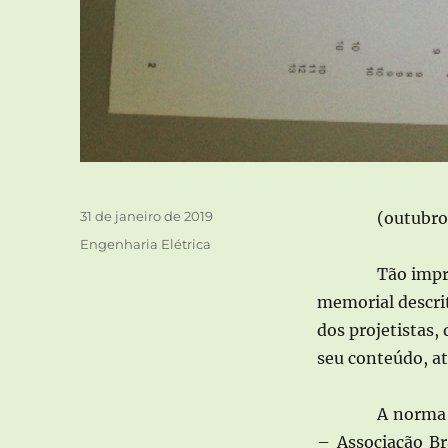
Publicado
31 de janeiro de 2019
(outubro
em
Categorias
Engenharia Elétrica
Tão impr
memorial descrit
dos projetistas
seu conteúdo, a
A norma 
– Associação Br