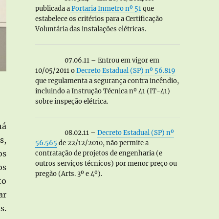
publicada a
Portaria Inmetro nº 51
que
estabelece os critérios para a Certificação
Voluntária das instalações elétricas.
07.06.11 – Entrou em vigor em
10/05/2011 o
Decreto Estadual (SP) nº 56.819
que regulamenta a segurança contra incêndio,
incluindo a Instrução Técnica nº 41 (IT-41)
sobre inspeção elétrica.
há
08.02.11 –
Decreto Estadual (SP) nº
s,
56.565
de 22/12/2010, não permite a
os
contratação de projetos de engenharia (e
outros serviços técnicos) por menor preço ou
os
pregão (Arts. 3º e 4º).
to
ar
s.