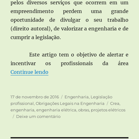
pelos diversos serviços que ocorrem em um
empreendimento perdem uma grande
oportunidade de divulgar o seu trabalho
(direito autoral), de valorizar a engenharia e de
cumprir a legislação.
Este artigo tem o objetivo de alertar e
incentivar os profissionais da área
“Placa de obra, serviços e ins
Continue lendo
Publicado
Categorias
17 de novembro de 2016
Engenharia
,
Legislação
em
Tags
profissional
,
Obrigações Legais na Engenharia
Crea
,
engenharia
,
engenharia elétrica
,
obras
,
projetos elétricos
em
Deixe um comentário
Placa
de
obra,