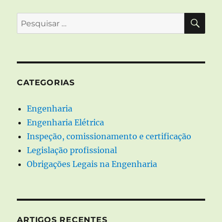
serviços
e
PES
Pesquisar
instalações.
por:
CATEGORIAS
Engenharia
Engenharia Elétrica
Inspeção, comissionamento e certificação
Legislação profissional
Obrigações Legais na Engenharia
ARTIGOS RECENTES