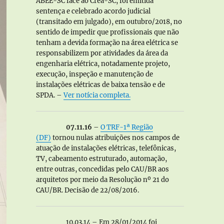
ABEE-SC face ao Crea-SC, foi emitida
sentença e celebrado acordo judicial
(transitado em julgado), em outubro/2018, no
sentido de impedir que profissionais que não
tenham a devida formação na área elétrica se
responsabilizem por atividades da área da
engenharia elétrica, notadamente projeto,
execução, inspeção e manutenção de
instalações elétricas de baixa tensão e de
SPDA. –
Ver notícia completa.
07.11.16
–
O TRF-1ª Região
(DF)
tornou nulas atribuições nos campos de
atuação de instalações elétricas, telefônicas,
TV, cabeamento estruturado, automação,
entre outras, concedidas pelo CAU/BR aos
arquitetos por meio da Resolução nº 21 do
CAU/BR. Decisão de 22/08/2016.
10.03.14 – Em 28/01/2014 foi