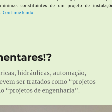
mínimas constituintes de um projeto de instalaçõ
“Memorial descritivo de projeto
r:
Continue lendo
mentares!?
tricas, hidráulicas, automação,
devem ser tratados como “projetos
 “projetos de engenharia”.