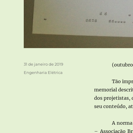
Publicado
31 de janeiro de 2019
(outubro
em
Categorias
Engenharia Elétrica
Tão impr
memorial descrit
dos projetistas
seu conteúdo, a
A norma 
– Associação Br