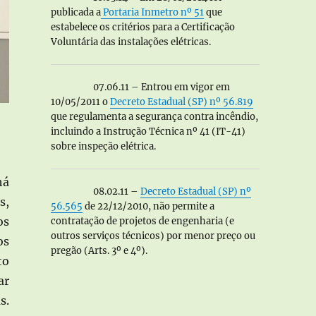
publicada a
Portaria Inmetro nº 51
que
estabelece os critérios para a Certificação
Voluntária das instalações elétricas.
07.06.11 – Entrou em vigor em
10/05/2011 o
Decreto Estadual (SP) nº 56.819
que regulamenta a segurança contra incêndio,
incluindo a Instrução Técnica nº 41 (IT-41)
sobre inspeção elétrica.
há
08.02.11 –
Decreto Estadual (SP) nº
s,
56.565
de 22/12/2010, não permite a
os
contratação de projetos de engenharia (e
outros serviços técnicos) por menor preço ou
os
pregão (Arts. 3º e 4º).
to
ar
s.