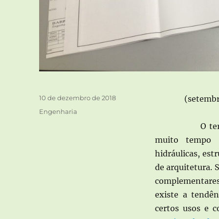
Publicado
10 de dezembro de 2018
(setembr
em
Categorias
Engenharia
O termo
muito tempo p
hidráulicas, est
de arquitetura. 
complementares?
existe a tendê
certos usos e c