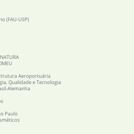
mo (FAU-USP)
s NATURA
HOMEU
strutura Aeroportuária
gia, Qualidade e Tecnologia
asil-Alemanha
os
ão Paulo
sméticos