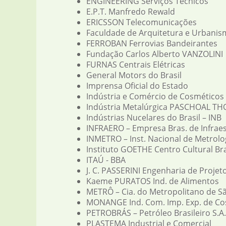
ENGINEERING Serviços Técnicos
E.P.T. Manfredo Rewald
ERICSSON Telecomunicações
Faculdade de Arquitetura e Urbanis
FERROBAN Ferrovias Bandeirantes
Fundação Carlos Alberto VANZOLINI
FURNAS Centrais Elétricas
General Motors do Brasil
Imprensa Oficial do Estado
Indústria e Comércio de Cosmético
Indústria Metalúrgica PASCHOAL T
Indústrias Nucelares do Brasil – INB
INFRAERO – Empresa Bras. de Infrae
INMETRO – Inst. Nacional de Metrolo
Instituto GOETHE Centro Cultural Br
ITAÚ - BBA
J. C. PASSERINI Engenharia de Projet
Kaeme PURATOS Ind. de Alimentos
METRÔ – Cia. do Metropolitano de S
MONANGE Ind. Com. Imp. Exp. de Co
PETROBRÁS – Petróleo Brasileiro S.A.
PLASTEMA Industrial e Comercial