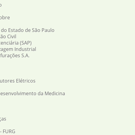
o
Cobre
 do Estado de São Paulo
ão Civil
enciária (SAP)
zagem Industrial
furações S.A.
utores Elétricos
Desenvolvimento da Medicina
ças
 - FURG