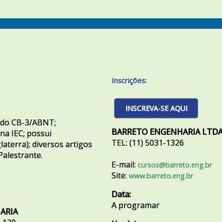
Inscrições:
INSCREVA-SE AQUI
o do CB-3/ABNT;
BARRETO ENGENHARIA LTDA
a IEC; possui
TEL: (11) 5031-1326
laterra); diversos artigos
Palestrante.
E-mail:
cursos@barreto.eng.br
Site:
www.barreto.eng.br
Data:
A programar
ARIA