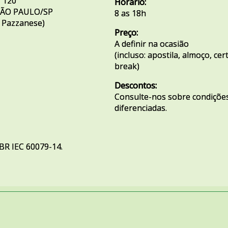
, 120
Horário:
 SÃO PAULO/SP
8 as 18h
e Pazzanese)
Preço:
A definir na ocasião
(incluso: apostila, almoço, cer
break)
Descontos:
Consulte-nos sobre condições
diferenciadas.
BR IEC 60079-14.