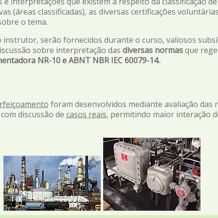
 e interpretações que existem a respeito da classificação de
 (áreas classificadas), as diversas certificações voluntári
sobre o tema.
instrutor, serão fornecidos durante o curso, valiosos subs
 discussão sobre interpretação das
diversas normas
que regem
entadora NR-10 e ABNT NBR IEC 60079-14.
.
erfeiçoamento
foram desenvolvidos mediante avaliação das n
, com discussão de
casos reais
, permitindo maior interação d