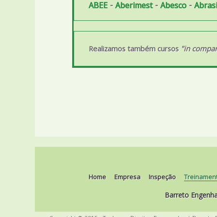
-
-
-
ABEE
Aberimest
Abesco
Abras
Realizamos também cursos
"in compa
Home
Empresa
Inspeção
Treinamen
Barreto Engenhar