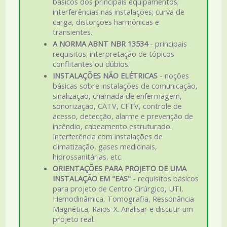
básicos dos principais equipamentos;
interferências nas instalações; curva de
carga, distorções harmônicas e
transientes.
A NORMA ABNT NBR 13534
- principais
requisitos; interpretação de tópicos
conflitantes ou dúbios.
INSTALAÇÕES NÃO ELÉTRICAS
- noções
básicas sobre instalações de comunicação,
sinalização, chamada de enfermagem,
sonorização, CATV, CFTV, controle de
acesso, detecção, alarme e prevenção de
incêndio, cabeamento estruturado.
Interferência com instalações de
climatização, gases medicinais,
hidrossanitárias, etc.
ORIENTAÇÕES PARA PROJETO DE UMA
INSTALAÇÃO EM "EAS"
- requisitos básicos
para projeto de Centro Cirúrgico, UTI,
Hemodinâmica, Tomografia, Ressonância
Magnética, Raios-X. Analisar e discutir um
projeto real.